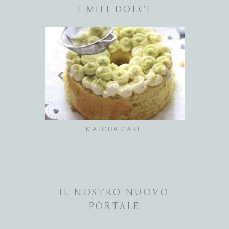
I MIEI DOLCI
ANCIA
MATCHA CAKE
BUNS CO
IL NOSTRO NUOVO
PORTALE