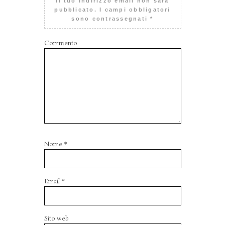
Il tuo indirizzo email non sarà
pubblicato.
I campi obbligatori
sono contrassegnati
*
Commento
Nome
*
Email
*
Sito web