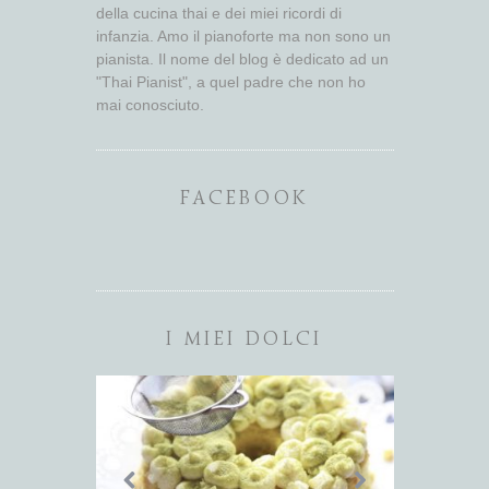
della cucina thai e dei miei ricordi di
infanzia. Amo il pianoforte ma non sono un
pianista. Il nome del blog è dedicato ad un
"Thai Pianist", a quel padre che non ho
mai conosciuto.
FACEBOOK
I MIEI DOLCI
UNA TORTA
ARE