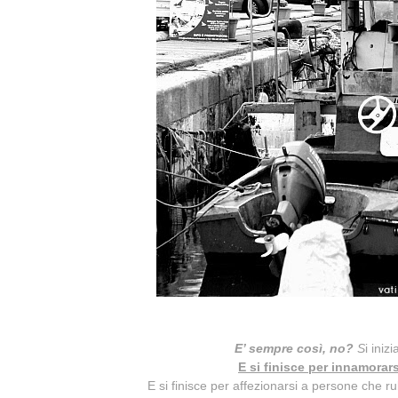
E’ sempre così, no?
S
i iniz
E si finisce per innamorar
E si finisce per affezionarsi a persone che r