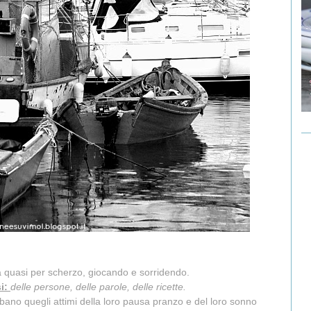
ia quasi per scherzo, giocando e sorridendo.
si:
delle persone, delle parole, delle ricette.
ubano quegli attimi della loro pausa pranzo e del loro sonno