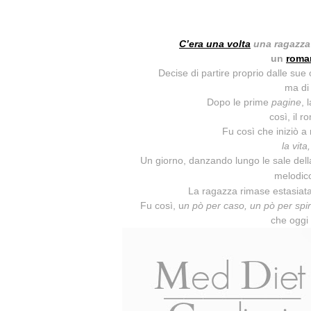
C’era una volta
una ragazza
un
roma
Decise di partire proprio dalle sue 
ma di 
Dopo le prime
pagine
,
così, il 
Fu così che iniziò 
la vita
Un giorno, danzando lungo le sale dell
melodic
La ragazza rimase estasiata 
Fu così, u
n pò per caso, un pò per spir
che ogg