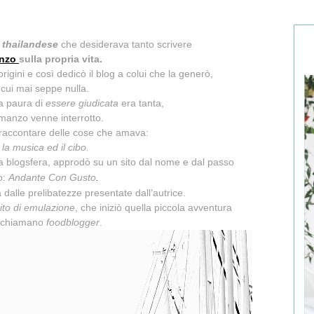
 thailandese
che desiderava tanto scrivere
nzo
sulla propria vita.
origini e così dedicò il blog a colui che la generò,
cui mai seppe nulla.
la paura di
essere giudicata
era tanta,
romanzo venne interrotto.
a raccontare delle cose che amava:
, la musica ed il cibo.
a blogsfera, approdò su un sito dal nome e dal passo
o:
Andante Con Gusto
.
dalle prelibatezze presentate dall’autrice.
ito di emulazione
, che iniziò quella piccola avventura
i chiamano
foodblogger
.