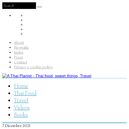
About
Biografia
Index
Press
Contact
Privacy e cookie policy
Home
Thai Food
Travel
Videos
Books
7 Dicembre 2021