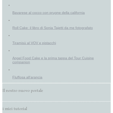
Bavarese al cocco con prugne della california
Roll Cake: il libro di Sonia Tajetti da me fotografato
Tiramisù al VOV e pistacchi
Angel Food Cake e la prima tappa del Tour Cuisine
companion
Fluffosa all’arancia
Il nostro nuovo portale
i miei tutorial