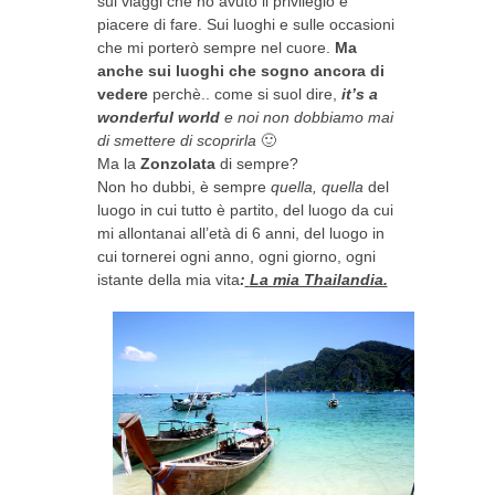
sui viaggi che ho avuto il privilegio e
piacere di fare. Sui luoghi e sulle occasioni
che mi porterò sempre nel cuore.
Ma
anche sui luoghi che sogno ancora di
vedere
perchè.. come si suol dire,
it’s a
wonderful world
e noi non dobbiamo mai
di smettere di scoprirla
🙂
Ma la
Zonzolata
di sempre?
Non ho dubbi, è sempre
quella, quella
del
luogo in cui tutto è partito, del luogo da cui
mi allontanai all’età di 6 anni, del luogo in
cui tornerei ogni anno, ogni giorno, ogni
istante della mia vita
:
La mia Thailandia.