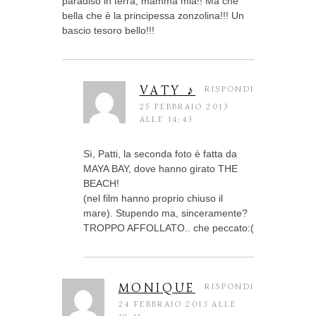
paradiso in terra, mamma mia!! Ma che
bella che è la principessa zonzolina!!! Un
bascio tesoro bello!!!
VATY ♪
RISPONDI
25 FEBBRAIO 2013
ALLE 14:43
Sì, Patti, la seconda foto è fatta da
MAYA BAY, dove hanno girato THE
BEACH!
(nel film hanno proprio chiuso il
mare). Stupendo ma, sinceramente?
TROPPO AFFOLLATO.. che peccato:(
MONIQUE
RISPONDI
24 FEBBRAIO 2013 ALLE