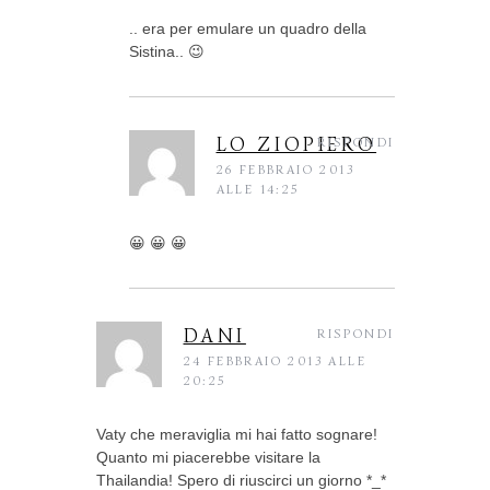
.. era per emulare un quadro della
Sistina.. 😉
LO ZIOPIERO
RISPONDI
26 FEBBRAIO 2013
ALLE 14:25
😀 😀 😀
DANI
RISPONDI
24 FEBBRAIO 2013 ALLE
20:25
Vaty che meraviglia mi hai fatto sognare!
Quanto mi piacerebbe visitare la
Thailandia! Spero di riuscirci un giorno *_*