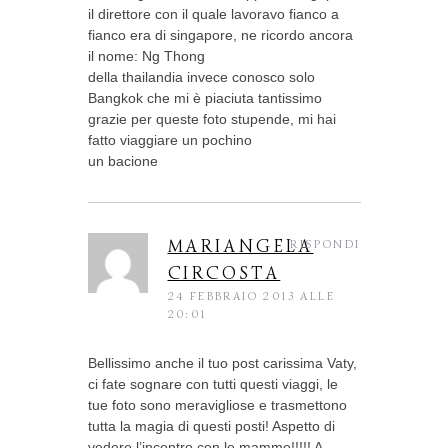
il direttore con il quale lavoravo fianco a
fianco era di singapore, ne ricordo ancora
il nome: Ng Thong
della thailandia invece conosco solo
Bangkok che mi è piaciuta tantissimo
grazie per queste foto stupende, mi hai
fatto viaggiare un pochino
un bacione
MARIANGELA
RISPONDI
CIRCOSTA
24 FEBBRAIO 2013 ALLE
20:01
Bellissimo anche il tuo post carissima Vaty,
ci fate sognare con tutti questi viaggi, le
tue foto sono meravigliose e trasmettono
tutta la magia di questi posti! Aspetto di
vedere l’incontro con le mamme!!!!! A