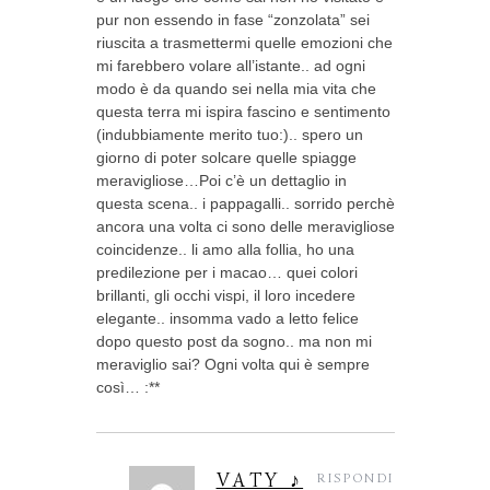
pur non essendo in fase “zonzolata” sei
riuscita a trasmettermi quelle emozioni che
mi farebbero volare all’istante.. ad ogni
modo è da quando sei nella mia vita che
questa terra mi ispira fascino e sentimento
(indubbiamente merito tuo:).. spero un
giorno di poter solcare quelle spiagge
meravigliose…Poi c’è un dettaglio in
questa scena.. i pappagalli.. sorrido perchè
ancora una volta ci sono delle meravigliose
coincidenze.. li amo alla follia, ho una
predilezione per i macao… quei colori
brillanti, gli occhi vispi, il loro incedere
elegante.. insomma vado a letto felice
dopo questo post da sogno.. ma non mi
meraviglio sai? Ogni volta qui è sempre
così… :**
VATY ♪
RISPONDI