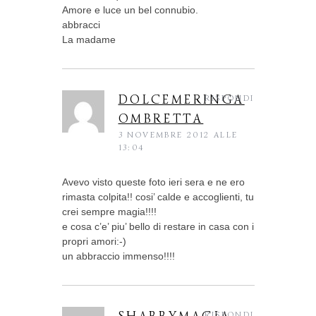
Amore e luce un bel connubio.
abbracci
La madame
DOLCEMERINGA
RISPONDI
OMBRETTA
3 NOVEMBRE 2012 ALLE
13:04
Avevo visto queste foto ieri sera e ne ero
rimasta colpita!! cosi’ calde e accoglienti, tu
crei sempre magia!!!!
e cosa c’e’ piu’ bello di restare in casa con i
propri amori:-)
un abbraccio immenso!!!!
RISPONDI