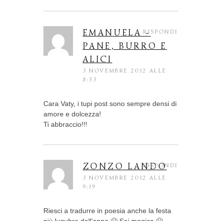
EMANUELA -
RISPONDI
PANE, BURRO E
ALICI
3 NOVEMBRE 2012 ALLE
8:53
Cara Vaty, i tupi post sono sempre densi di
amore e dolcezza!
Ti abbraccio!!!
ZONZO LANDO
RISPONDI
3 NOVEMBRE 2012 ALLE
9:19
Riesci a tradurre in poesia anche la festa