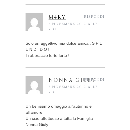
M4RY
RISPONDI
3 NOVEMBRE 2012 ALLE
7:31
Solo un aggettivo mia dolce amica : S P L
E N D I D O !
Ti abbraccio forte forte !
NONNA GIULY
RISPONDI
3 NOVEMBRE 2012 ALLE
7:35
Un bellissimo omaggio all’autunno e
all’amore.
Un ciao affettuoso a tutta la Famiglia
Nonna Giuly