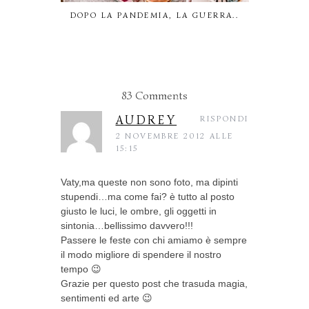
DOPO LA PANDEMIA, LA GUERRA..
IL M
83 Comments
AUDREY
RISPONDI
2 NOVEMBRE 2012 ALLE
15:15
Vaty,ma queste non sono foto, ma dipinti
stupendi…ma come fai? è tutto al posto
giusto le luci, le ombre, gli oggetti in
sintonia…bellissimo davvero!!!
Passere le feste con chi amiamo è sempre
il modo migliore di spendere il nostro
tempo 😉
Grazie per questo post che trasuda magia,
sentimenti ed arte 😉