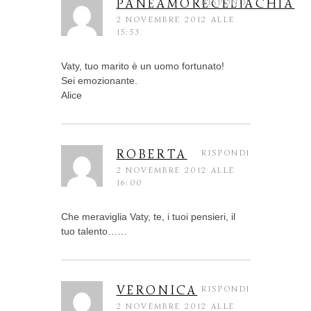
PANEAMORECELIACHIA
RISPONDI
2 NOVEMBRE 2012 ALLE
15:53
Vaty, tuo marito è un uomo fortunato!
Sei emozionante.
Alice
ROBERTA
RISPONDI
2 NOVEMBRE 2012 ALLE
16:00
Che meraviglia Vaty, te, i tuoi pensieri, il
tuo talento……
VERONICA
RISPONDI
2 NOVEMBRE 2012 ALLE