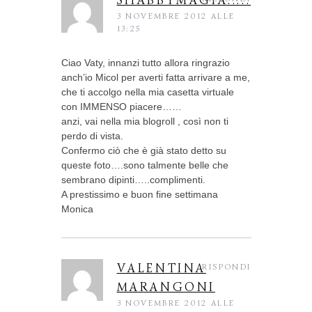
SHABBYMAGIA.....
3 NOVEMBRE 2012 ALLE
13:25
Ciao Vaty, innanzi tutto allora ringrazio
anch’io Micol per averti fatta arrivare a me,
che ti accolgo nella mia casetta virtuale
con IMMENSO piacere……
anzi, vai nella mia blogroll , così non ti
perdo di vista.
Confermo ciò che è già stato detto su
queste foto….sono talmente belle che
sembrano dipinti…..complimenti.
A prestissimo e buon fine settimana
Monica
VALENTINA
RISPONDI
MARANGONI
3 NOVEMBRE 2012 ALLE