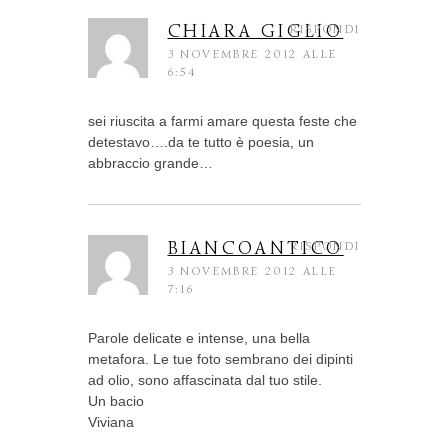
CHIARA GIGLIO
RISPONDI
3 NOVEMBRE 2012 ALLE
6:54
sei riuscita a farmi amare questa feste che
detestavo….da te tutto è poesia, un
abbraccio grande…
BIANCOANTICO
RISPONDI
3 NOVEMBRE 2012 ALLE
7:16
Parole delicate e intense, una bella
metafora. Le tue foto sembrano dei dipinti
ad olio, sono affascinata dal tuo stile.
Un bacio
Viviana