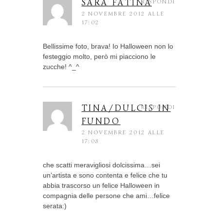
SARA FATINA
RISPONDI
2 NOVEMBRE 2012 ALLE
17:02
Bellissime foto, brava! Io Halloween non lo
festeggio molto, però mi piacciono le
zucche! ^_^
TINA/DULCIS IN
RISPONDI
FUNDO
2 NOVEMBRE 2012 ALLE
17:08
che scatti meravigliosi dolcissima…sei
un’artista e sono contenta e felice che tu
abbia trascorso un felice Halloween in
compagnia delle persone che ami…felice
serata:)