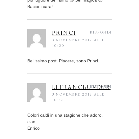
più lugubre dell’anno 🙂 Sei magica 🙂
Bacioni cara!
PRINCI
RISPONDI
3 NOVEMBRE 2012 ALLE
10:00
Bellissimo post. Piacere, sono Princi.
LEFRANCBUVEUR
RISPONDI
3 NOVEMBRE 2012 ALLE
10:32
Colori caldi in una stagione che adoro.
ciao
Enrico